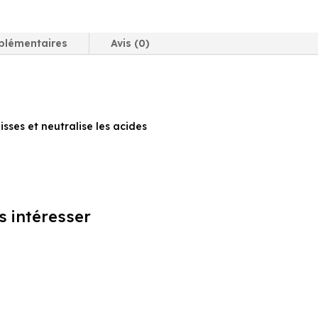
Cristaux
de
soude
plémentaires
Avis (0)
1
kg
isses et neutralise les acides
s intéresser