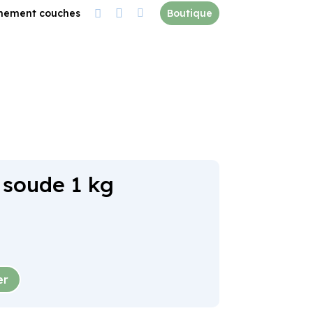


nement couches

Boutique
 soude 1 kg
er