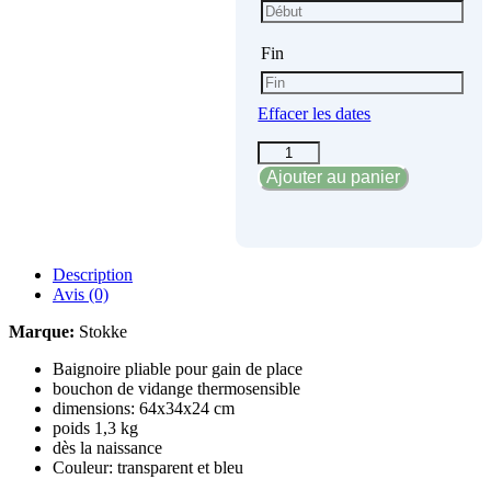
Fin
Effacer les dates
quantité
de
Ajouter au panier
Baignoire
Flexi
bath
Description
Avis (0)
Marque:
Stokke
Baignoire pliable pour gain de place
bouchon de vidange thermosensible
dimensions: 64x34x24 cm
poids 1,3 kg
dès la naissance
Couleur: transparent et bleu