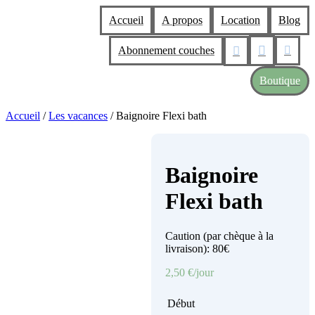
Accueil
A propos
Location
Blog


Abonnement couches

Boutique
Accueil
/
Les vacances
/ Baignoire Flexi bath
Baignoire
Flexi bath
Caution (par chèque à la
livraison): 80€
2,50
€
/jour
Début