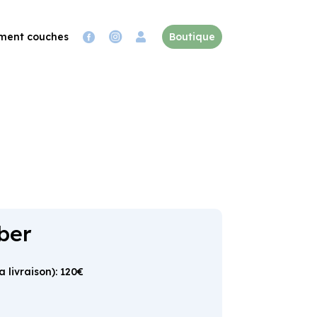
ment couches

Boutique


ber
 livraison): 120€