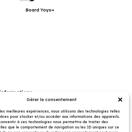
Board Yoyo+
Porte-bébé
Plus
Informations
Gérer le consentement
Conditions Générales de Vente
 les meilleures expériences, nous utilisons des technologies telles
okies pour stocker et/ou accéder aux informations des appareils.
Politique de Cookies
 consentir à ces technologies nous permettra de traiter des
Mentions Légales
lles que le comportement de navigation ou les ID uniques sur ce